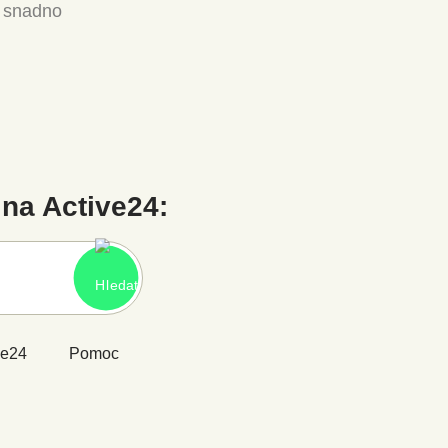
a snadno
na Active24:
ve24
Pomoc