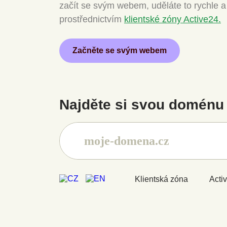
začít se svým webem, uděláte to rychle 
prostřednictvím
klientské zóny Active24.
Začněte se svým webem
Najděte si svou doménu 
Klientská zóna
Acti